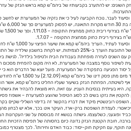
זק השונים: יש להתערב בקביעותיו של ביהמ”ש קמא בראש הנזק של עזרה 
התערבות.
ה וסיעוד לעבר, נוכח הקביעה לעיל כי את נזקיה של המערערת יש לחשב ל
מלאה (100%) לת
באשר לפיצוי בגין עזרה וסיעוד לעתיד
שאבדן כושר תפקודה של התובעת הוערך ב-25% לצמיתות, יש לקחת בחשבון שיל
 עם השנים לעזרה מופחתת בעבודות הבית ולטיפול בילדיה”. לגישת בי
ת לשיפור נוסף במצבה של המערערת, לא היה מקום להפחית מסכום הפי
ל יסוד הפגיעה בתפקודה של המערערת. פועל יוצא של הדברים הוא כי י
 פסק דינו של ביהמ”ש קמא (2.12.09) על 1,500 ש”ח לחודש.
אף לשיטתה, הפחתת הנזק בשיעור שעליו החליט ביהמ”ש קמא, אשר הו
, היא בעייתית בנסיבות העניין. עם זאת, היא מוצאת להבהיר את גישתה
 להקטין את נזקו בשים לב לסוג הטיפול שהוצע למערערת – אשפוז פסיכי
השופט רובינשטיין מיקד את דבריו בהקשר זה בדימוי השלילי שקיים בקר
יכיאטרי. לעמדת השופטת ברק-ארז, העיקר אינו בכך, אלא יש לבחון מה
ביד ופוגעני, כשלעצמו. גישתה בנושא זה מבוססת על שני העקרונות הבאי
 בורבה, חובת הקטנת הנזק נדונה כיום בחסותה של תפיסת הזכויות החוק
ה תוקף, עם חקיקת חוק-יסוד: כבוד האדם וחירותו”. לכך מצטרף כמוב