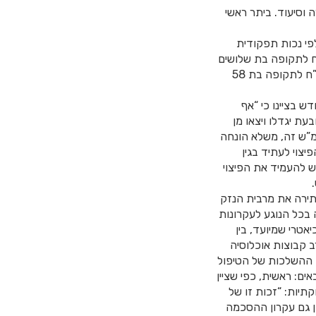
וסיעוד. ביתר ראשי
פי נכות תפקודית
קופה בת 30 חודש מקרות התאונה, יש לפסוק למערערים סך של 6,000 ש”ח לתקופה בת שלושים
חודשים, קרי, 180,000 ש”ח בצירוף ריבית כחוק ממחצית התקופה – 1.11.03, וסך של 1,500 ש”ח לתקופה בת 58
, העריך ביהמ”ש קמא את שיעור הפיצוי על 1,000 ש”ח לחודש בציינו כי “אף
דיה של התובעת יגדלו ויצאו מן
מ”ש זה, משלא הונחה
צוי לעתיד בגין
ש להעמיד את הפיצוי
תירה את מרבית הנזק
 בכל הנוגע לעקרונות
אטרי שמיועד, בין
ב קבוצות אוכלוסיה
ן ההשלכות של הטיפול
ם: ראשית, כפי שציין
תיות: “זכות זו של
ן גם עקרון ההסכמה