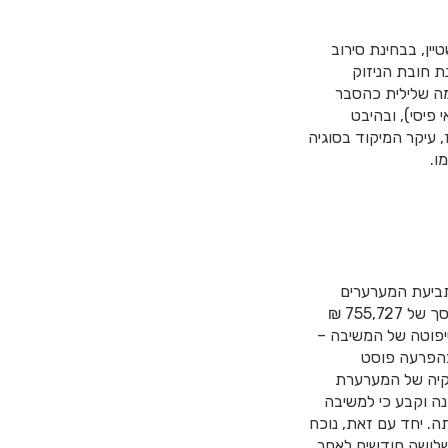
ן, בבחינת סירוב
 חובת הניזוק
מה שלילית כהסבר
 פיסי), ובהיבט
 עיקר המיקוד בסוגיה
ו.
תביעת המערערים
והמשיבים שכנגד, כנגד המשיבה 1 והמערערת שכנגד, ונקבע כי על המשיבה לשלם למערערים סך של 755,727 ₪
יפוטה של המשיבה –
בהפרעה פוסט
ים כדי 70% נכות לצמיתות וכי נזקיה של המערערת
ה וקבע כי למשיבה
. יחד עם זאת, נוכח
שלושה חודשים לאחר