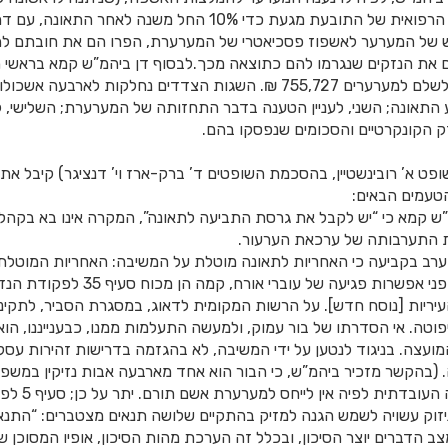
קש של המערער לאשפוז פסכיאטרי של המערערת, הפרו הם את חובתם לה
 את הנזקים שנגרמו להם כתוצאה מכך.לבסוף דן ביהמ”ש קמא בראשי הנ
של יום חויבה המשיבה לשלם למערערים 755,727 ₪. השגות הצדדים נחלקות לארב
 התאונה; השני, לעניין הטענה בדבר התחזותה של המערערת; השלישי, ל
נזק הקונקרטיים והסכומים שנפסקו בהם.
ופט א’ רובינשטיין, בהסכמת השופטים ד’ ברק-ארז וי’ דנציגר) קיבל א
טעמים הבאים:
מ”ש קמא כי “יש לקבל את גרסת התביעה לתאונה”, המקרה אינו בא בקה
ת התערבותה של ערכאת הערעור.
ערב בקביעה כי האחריות לתאונה מוטלת על המשיבה: האחריות המוטלת
לנקוט אמצעי זהירות מפני אפשרות פגיעה של 
פקודת העיריות [נוסח חדש]. על הרשות המקומית לדאוג, במסגרת הסביר, לתק
טה. אי הסדרתו של בור עמוק, ולמעשה התעלמות ממנו, כבענייננו, ה
עצה. בניגוד לנטען על ידי המשיבה, לא בהגזמה בדרישות זהירות עסקינ
 (בהקשר מזכיר ביהמ”ש, כי הבור הוא אחד מארבעה אבות נזיקין במשפט
מקום להתערב בקב
זוק עשויה לשמש הגנה למזיק בהתקיים שלושה תנאים מצטברים: “התנאי ה
צב הדברים יוצר הסיכון, ובכלל זה הערכת מהות הסיכון, אופיו המסוכן 