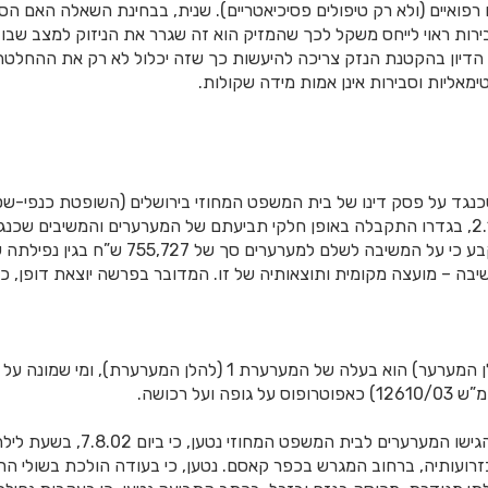
פואיים (ולא רק טיפולים פסיכיאטריים). שנית, בבחינת השאלה האם הסי
רות ראוי לייחס משקל לכך שהמזיק הוא זה שגרר את הניזוק למצב שבו ה
הדיון בהקטנת הנזק צריכה להיעשות כך שזה יכלול לא רק את ההחלטה
פטימאליות וסבירות אינן אמות מידה שקולות.
ד על פסק דינו של בית המשפט המחוזי בירושלים (השופטת כנפי-שטיי
והמערערת שכנגד, ונקבע כי על המשיבה לשלם למערערי
ה – מועצה מקומית ותוצאותיה של זו. המדובר בפרשה יוצאת דופן, כפ
ב. המערער 2 (להלן המערער) הוא בעלה של המערערת 1 (להלן המערע
 ועל רכושה.
ג. בכתב תביעה שהגישו המערערים לבית ה
רועותיה, ברחוב המגרש בכפר קאסם. נטען, כי בעודה הולכת בשולי ה