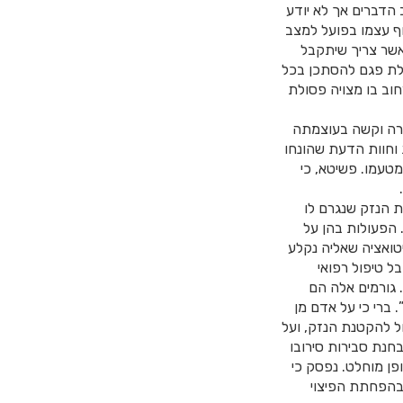
 הדברים אך לא יודע
שוף עצמו בפועל למצב
 אשר צריך שיתקבל
ולת פגם להסתכן בכל
בר ברחוב בו מצויה פסולת
ירה וקשה בעוצמתה
וחוות הדעת שהונחו
מטעמו. פשיטא, כי
 הנזק שנגרם לו
. הפעולות בהן על
טואציה שאליה נקלע
ניזוק לקבל טיפול רפואי
 גורמים אלה הם
 ברי כי על אדם מן
ל להקטנת הנזק, ועל
חנת סבירות סירובו
פן מוחלט. נפסק כי
 בהפחתת הפיצוי