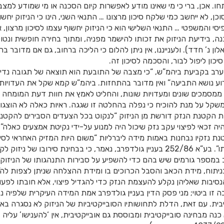
ו. אכן, ברי כי מי שאינו מודע לאפשרות קיום הסכנה או מי שמודע למצב
כן, לא ייחשב כמי שלקח סיכון מרצונו … התנאי השני, הינו כי הניזוק יח
פיסי והמשפטי … התנאי השלישי הוא כי הניזוק יחשוף עצמו לסיכון מרצון,
, בידיעת הניזוק את זכותו להישמר מפניה, ומתוך בחירה חופשית ונט
את” (ע”א 11172/05 אלון נ’ חדד). ולענייננו, אין ניתן להלום כי הליכה ברחוב, גם אם מדו
יכון ליפול לבור, והסכמה לסיכון זה.
ערב בקביעת ביהמ”ש, “כי מצבה של התובעת הוא תוצאה של תגובה נד
ע נושא התביעה” ואין מדובר בהתחזות. ביהמ”ש קמא שקל את העדויות 
ו ממסמכים שונים ומעדויות שונות, והחליט לאמץ את חוות דעת המומחה 
שקל על מנת להוכיח כי נפלה בהחלטה זו שגגה. ראיות כאלה לא הוצגו.
 הקטנת הנזק דורשת מן הניזוק “לנקוט בכל הצעדים הסבירים להקטנת
היה זכאי לפיצוי עקב נזק שיכול היה למנוע על-ידי נקיטת אמצעים כאלה”
נת נזקיו נבחנות באמות מידה ליברליות “משום היות המזיק האחראי לסי
הנפגע בעטיה של עוולתו”. בע”א 252/86 בעניין גולדפרב, נאמר, כי בבחינת סירובו של 
במספר גורמים שיש בהם כדי להשפיע על סבירות התנהגותו של הניזוק.
ניתוח, מידת הכאב והסבל הכרוכים בו ומידת ההצלחה שניתן לצפות לה”.
נסיבות שאליהן נקלע להעצמת הנזק כדי להגדיל פיצוי, אלא חובתו לפעו
זו ביטוי; מני פסק הדין בעניין גולדפרב אמת המידה העיקרית שלפיה נב
יבית. עם זאת, הדלת לתחושותיו הסובייקטיביות של הניזוק לא נסגרה באו
כנה מבחינה סובייקטיבית ומבוססת גם אובייקטיבית, אין ‘להענישו’ עליה