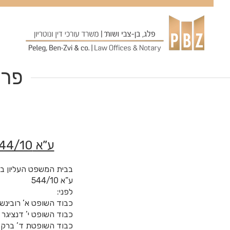
עבר
תוכן
פרס
ע”א 544/10 פלוני ופלונית נגד ערית כפר קאסם והמוסד לביטוח לאומי
בבית המשפט העליון ב
ע”א 544/10
לפני:
כבוד השופט א’ רובינשט
כבוד השופט י’ דנציגר
כבוד השופטת ד’ ברק-