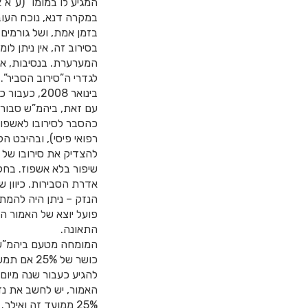
המגיע לו במומו” (ע”א 4837/92 בעניין בורבה).
במקרה דנא, נוכח העו
בזמן אמת, ושל גורמים
בסירוב זה, אין ניתן ל
המערערת. בנסיבות, אי
בינואר 2008, כעבור כמעט חמש וחצי שנים; היה על המערערת להישמע לרופאים כולם.
עם זאת, ביהמ”ש סבור 
כהסבר לסירובו לאשפוז
רפואי פיסי), ובהיבט ה
להצדיק את סירובו של
שיפור בלא אשפוז. בח
אדרת הסבירות. כיוון
פועל יוצא של האמור ה
התאונה.
כושר של %
להגיע כעבור שנה מיום
25% ממועד זה ואילך. לקביעה זו השלכה על הפיצוי לו זכאים המערערים, כמפורט בהמשך.