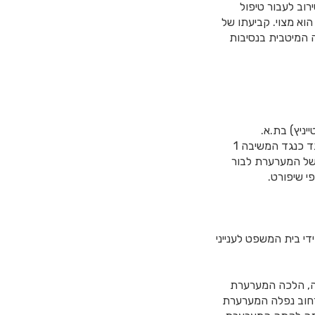
רוב לעבור טיפול
וא מצוי. קביעתו של
 המיטבית בנסיבות
ניץ) בת.א.
6522/04 מיום 2.12.09, בגדרו התקבלה באופן חלקי תביעתם של המערערים והמשיבים שכנגד כנגד המשיבה 1
ם סך של 755,727 ש”ח בגין נפילתה של המערערת לבור
י שיפורט.
רת), ומי שמונה על ידי בית המשפט לענייני
משפט המחוזי נטען, כי ביום 7.8.02, בשעת לילה, הלכה המערערת
רחוב נפלה המערערת