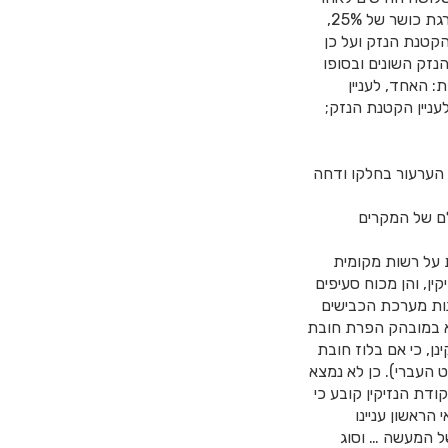
התאונה) הייתה נכותה הרפואית של התובעת מגעת כדי 10% החל משנה לאחר התאונה, עם דרגת כושר של 25%,
קטנת הנזק ועל כן
זק השונים ובסופו
עה אשכולות: האחד, לעניין
עניין הקטנת הנזק;
ת הערעור בחלקו ודחה
לם של המקרים
 על רשות מקומית
עוברי אורח, קמה הן מכוח סעיף 35 לפקודת הנזיקין, והן מכוח סעיפים
ינות מערכת הכבישים
וא במובהק הפרת חובת
ן, כי אם בלוז חובת
 העברי). כן לא נמצא
יעה העובדתית לפיה אין לייחס למערערת אשם תורם. יתר על כן; סעיף 5 לפקודת הנזיקין קובע כי
ראשון עניינו
של המעשה … וסוג