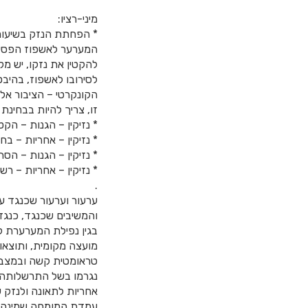
מיני-רציו:
* הפחתת הנזק בשיעור 
המערער לאשפוז הפסיכ
להקטין את נזקו, יש מ
לסירובו לאשפוז, בהיבט
הקונקרטי – הציבור אל
זו, צריך להיות בבחינת
* נזיקין – הגנות – הק
* נזיקין – אחריות – בח
* נזיקין – הגנות – הסת
* נזיקין – אחריות – רש
.
ערעור וערעור שכנגד ע
בגין נפילת המערערת ל
מועצה מקומית, ותוצא
נגרמו בשל התרשלותה 
אחריות לתאונה ולנזק 
עמדת המומחה שמינה ב