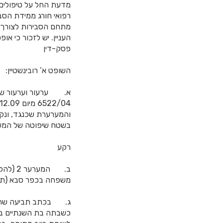
מדעת החל על טיפולים ר
רפואי חורג ממידת הסבי
מתחם הסבירות לצורך 
העניין. יש לזכור כי או
פסק-דין
השופט א’ רובינשטיין:
א. ערעור וערעור שכנג
בשטח שיפוטה של המשיב
רקע
משפחה בכפר סבא (תמ”ש 12610/03) כאפוטרופוס על גופה
כשבתה בת השנתיים בז