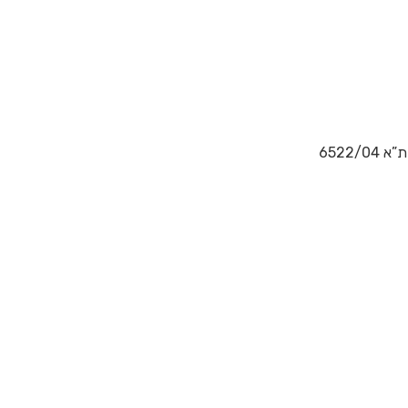
ערעור על פסק דינו של בית המשפט המחוזי בירושלים (השופטת כנפי-שטייניץ) מיום 2.12.09 בת”א 6522/04