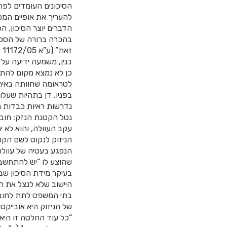
הסיכונים העומדים לפתח
להעריך את אופיים המסו
הדברים יוצר הסיכון, ה
בהכרה ברורה של הסכנה
ז
בנין, משמעה ידיעה על ס
כן לא נמצא מקום להת
לטראומה שחוותה באירו
בפניו, דן בתהיות שעל
נדרשות ראיות כבדות מ
נטל הקטנת הנזק: חובת
עקב העוולה, והוא לא י
הניזוק לנקוט לשם הקט
שהוצע לו “יש להתחשב 
בעיקר מידת הסיכון שב
היישוב שלא לנצל את ה
בתי המשפט לתת לחובה 
של הניזוק היא אובייקט
“כל עוד החלטה זו היא 