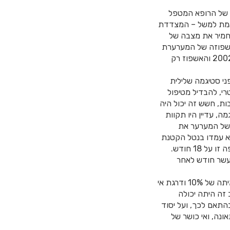
 של הרופא המטפל
ן אמת למשל – המצדדת
יחמיר את מצבה של
לאשפוזה של המערערת
לגדרי ה”סירוב הסביר”. הדבר נתבהר יותר ויותר כחלוף הזמן, ונזכיר שהתאונה הייתה באוגוסט 2002 והאשפוז רק
ני סטיגמה שלילית
י, להבדיל מטיפול
בות, חשש זה יכול היה
 עדיין היו תקוות
 של המערער את
א עמדו בנטל הקטנת
הנזק – ניתן היה להמתין עם אשפוזה של המערערת במשך “שנה שנתיים”, ביהמ”ש מעמיד תקופה זו על 18 חודש.
 עשר חודש לאחר
המומחה מטעם ביהמ”ש קבע, כי במצבה של המערערת יכול לחול שיפור נוסף “עד כדי נכות צמיתה של 10% ודרגת אי
צב זה היתה יכולה
התאם לכך, ועל יסוד
כושר מלא לתקופה של 30 חודש לאחר התאונה, ואי כושר של