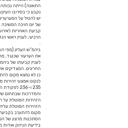
נקבע כי בסירובו העי
יש להטיל על המערערים
קביעת האחריות לאירוע
הרביעי, לעניין ראשי ה
.
ביהמ”ש העליון (מפי הש
את הערעור שכנגד, מה
לעניין קביעתו של ביה
החריגים, המצדיקים א
כן לא נמצא מקום להת
235 ו-236 ל
והמדרכות שבתחום שיפו
הזהירות המוטלת על המו
הזהירות המוטלת עליה.
הסתכנות מרצון של הני
בידיעת הניזוק אודות מ