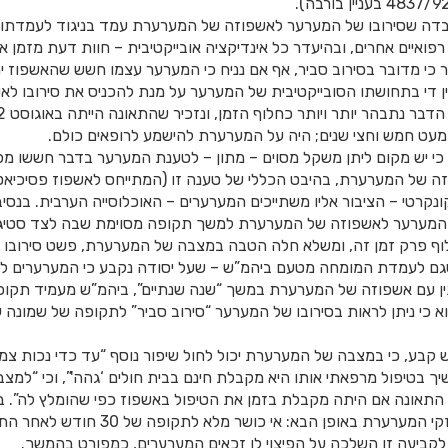
בדה שסירובו של המערער לאשפוזה של המערערת עמד בניגוד לעמדתו
 רפואיים אחרים, ובהיעדר כל אינדיקציה אובייקטיבית – חוות דעת מזמ
ומר כי מדובר בסירוב סביר, אף אם נניח כי המערער עצמו חשש שהאשפוז 
ן די בתחושתו הסובייקטיבית של המערער על מנת להכניס את סירובו 
כי יש מקום ליתן משקל מסוים – מתון – לטענת המערער בדבר חששו מפ
ה של המערערת, בהיבט הכללי של טענה זו (המתייחס לאשפוז פסיכיאטר
קונקרטי – הציבור אליו משתייכים המערערים – האוכלוסייה הערבית. בנסי
 המערער לאשפוזה של המערערת למשך תקופה מסוימת שבה לצד סטיגמה,
לוף פרק זמן זה, ומשלא חלה הטבה במצבה של המערערת, פשט סירובו
 שגם לעמדת המומחה מטעם ביהמ”ש – שעל יסודה נקבע כי המערערים ל
וא כי ניתן לראות בסירובו של המערער “סירוב סביר” לתקופה של שמונה
25 אם תמשיך בטיפול מרפאתי אותו היא מקבלת חינם בבית חולים ‘גהה'”, וכי “למ
 התאונה אם היתה מקבלת בזמן את הטיפול באשפוז כפי שהומלץ לה”. ב
האמור, יש לחשב את נזקי המערערת באופן הבא: אי 