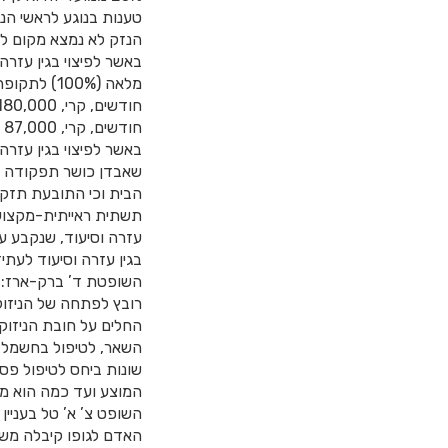
טענות בנוגע לראשי הנ
הנזק לא נמצא מקום ל
באשר לפיצוי בגין עזר
חודשים, קרי, 87,000 ש”ח בצירוף ריבית כחוק ממחצית התקופה – 1.7.07.
הבית וכי התובעת תזקק
תשתית ראייתית-מקצועי
עזרה וסיעוד, שנקבע ע
בגין עזרה וסיעוד לעתיד מיום מתן
השופטת ד’ ברק-ארז: 
רובץ לפתחה של הניזוקה
החלים על חובת הניזוק
השאר, לטיפול בחשמל. 
שונות ביחס לטיפול פס
המוצע ועד כמה הוא מכ
השופט צ’ א’ טל בעניין
האדם לגופו קיבלה משנ