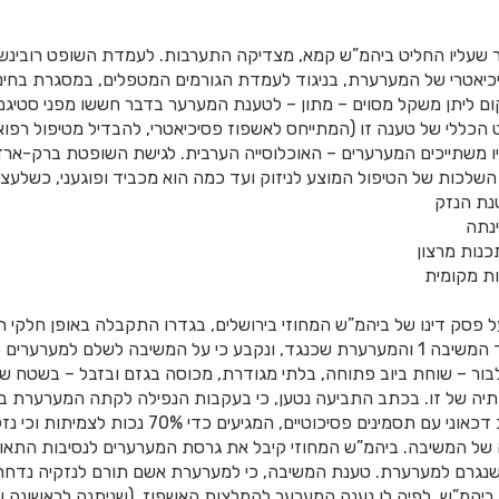
שעליו החליט ביהמ”ש קמא, מצדיקה התערבות. לעמדת השופט רובינשטיי
יאטרי של המערערת, בניגוד לעמדת הגורמים המטפלים, במסגרת בחינת
קום ליתן משקל מסוים – מתון – לטענת המערער בדבר חששו מפני סטיג
 הכללי של טענה זו (המתייחס לאשפוז פסיכיאטרי, להבדיל מטיפול רפואי
יו משתייכים המערערים – האוכלוסייה הערבית. לגישת השופטת ברק-ארז,
 השלכות של הטיפול המוצע לניזוק ועד כמה הוא מכביד ופוגעני, כשלעצמ
טנת הנזק
ינתה
כנות מרצון
ות מקומית
ל פסק דינו של ביהמ”ש המחוזי בירושלים, בגדרו התקבלה באופן חלקי 
בור – שוחת ביוב פתוחה, בלתי מגודרת, מכוסה בגזם ובזבל – בשטח ש
ותיה של זו. בכתב התביעה נטען, כי בעקבות הנפילה לקתה המערערת 
טראומטית קשה ובמצב דכאוני עם תסמינים פסיכוטיים, המגיע
של המשיבה. ביהמ”ש המחוזי קיבל את גרסת המערערים לנסיבות התאונ
שנגרם למערערת. טענת המשיבה, כי למערערת אשם תורם לנזקיה נדחתה
יהמ”ש, לפיה לו נענה המערער להמלצות האשפוז, (שניתנה לראשונה 