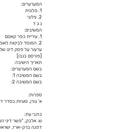
המערערים:
1. פלונית
2. פלוני
נ ג ד
המשיבים:
1. עיריית כפר קאסם
2. המוסד לביטוח לאומי
[פורסם בנבו]
תאריך הישיבה: כ”ט 
בשם המערערים: ע
בשם המשיבה 1: עו”ד חולוד ראבי
בשם המשיבה 2: עו”ד עפר בן-צבי; עו”ד שרית פחימה
ספרות:
א’ גורן, סוגיות בסדר די
כתבי עת:
ש. אלבק, “פשר דיני הנ
דפנה ברק-ארז, ישראל ג