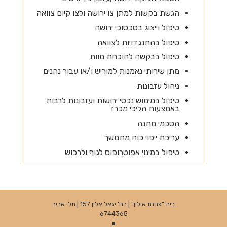
הגשת בקשות למתן צו ירושה ולצו קיום צוואה
טיפול וייצוג בסכסוכי ירושה
טיפול בהתנגדויות לצוואה
טיפול בבקשה להוכחת מוות
מתן שירותי נאמנות למוריש ו/או עבור נהנים
ניהול עזבונות
טיפול במימוש נכסי ירושות ועזבונות לרבות
באמצעות הליכי מכרז
הסכמי מתנה
עריכת ייפוי כוח מתמשך
טיפול במינוי אפוטרופוס לגוף ולרכוש
בית "פנינת אילון" | רח' יגאל אלון 157 | תל-אביב
6744365
∎