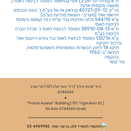
ת”א (מחוזי תל-אביב) 168902-09 המוסד לביטוח לאומי נ’
מועצה מקומית אלעד
פר”ק 40721-09-12 קודאק איי.אל בע”מ נ’ כונס הנכסים
הרשמי ואח’ (מעריב- הוצאת מודיעין בע”מ)
ע”א 544/10 פלוני ופלונית נגד ערית כפר קאסם והמוסד
לביטוח לאומי
ת”א 38910-08-13 המוסד לביטוח לאומי נ’ מגדל חברה
לביטוח בע”מ
ע”א 135/16 המוסד לביטוח לאומי נגד גיורא רוזנטל ואח’
עדכוני חקיקה
תיקון 18 לחוק הכשרות המשפטית והאפוטרופסות,
התשכ”ב-1962
בהקמה
צור קשר
בית "פנינת אילון" | רח' יגאל אלון 157 | תל-אביב
6744365
∎
"Pninat Ayalon" Building | 157 Yigal Alon St. |
Tel Aviv 6744365 Israel
03-6969955